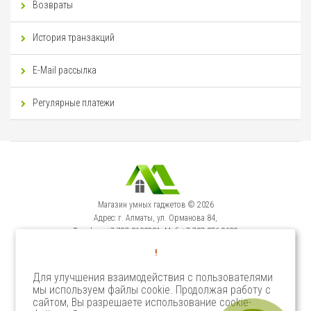
Возвраты
История транзакций
E-Mail рассылка
Регулярные платежи
Магазин умных гаджетов © 2026
Адрес: г. Алматы, ул. Орманова 84,
Телефон: +7-727-3100231, Моб: +7-707-376-9129
Сервисный Центр: г. Алматы, ул. Орманова 84.
!
Телефон +7-727-3540371
Для улучшения взаимодействия с пользователями
мы используем файлы cookie. Продолжая работу с
Select Language
▼
сайтом, Вы разрешаете использование cookie-