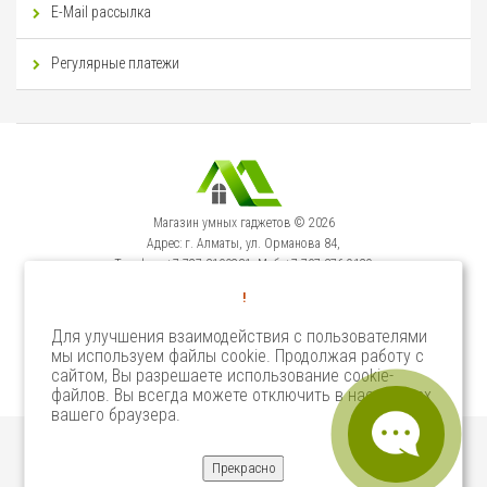
E-Mail рассылка
Регулярные платежи
Магазин умных гаджетов © 2026
Адрес: г. Алматы, ул. Орманова 84,
Телефон: +7-727-3100231, Моб: +7-707-376-9129
Сервисный Центр: г. Алматы, ул. Орманова 84.
!
Телефон +7-727-3540371
Для улучшения взаимодействия с пользователями
мы используем файлы cookie. Продолжая работу с
Select Language
▼
сайтом, Вы разрешаете использование cookie-
файлов. Вы всегда можете отключить в настройках
вашего браузера.
Прекрасно