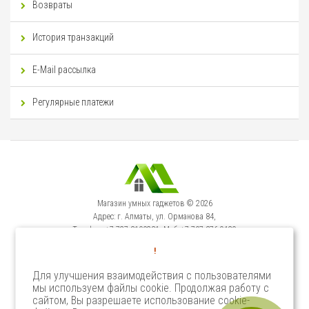
Возвраты
История транзакций
E-Mail рассылка
Регулярные платежи
Магазин умных гаджетов © 2026
Адрес: г. Алматы, ул. Орманова 84,
Телефон: +7-727-3100231, Моб: +7-707-376-9129
Сервисный Центр: г. Алматы, ул. Орманова 84.
!
Телефон +7-727-3540371
Для улучшения взаимодействия с пользователями
мы используем файлы cookie. Продолжая работу с
Select Language
▼
сайтом, Вы разрешаете использование cookie-