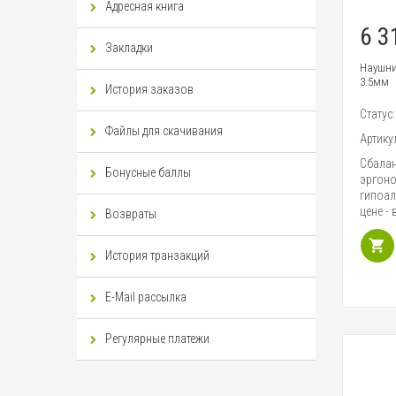
Адресная книга
6 3
Закладки
Наушни
3.5мм
История заказов
Статус
Файлы для скачивания
Артику
Cбалан
Бонусные баллы
эргоно
гипоал
цене - в
Возвраты
История транзакций
E-Mail рассылка
Регулярные платежи