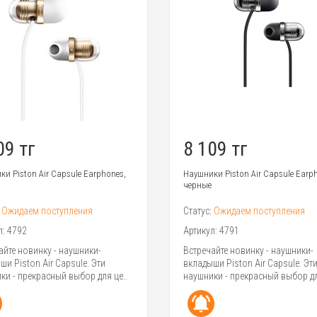
09 тг
8 109 тг
и Piston Air Capsule Earphones,
Наушники Piston Air Capsule Earp
черные
:
Ожидаем поступления
Статус:
Ожидаем поступления
л:
4792
Артикул:
4791
айте новинку - наушники-
Встречайте новинку - наушники-
ши Piston Air Capsule. Эти
вкладыши Piston Air Capsule. Эт
ки - прекрасный выбор для це..
наушники - прекрасный выбор дл