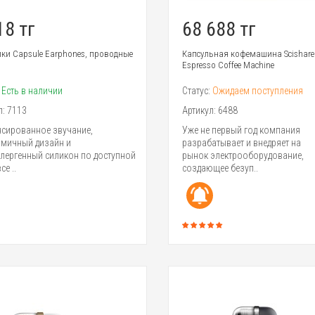
18 тг
68 688 тг
ки Capsule Earphones, проводные
Капсульная кофемашина Scishare
Espresso Coffee Machine
:
Есть в наличии
Статус:
Ожидаем поступления
л:
7113
Артикул:
6488
сированное звучание,
Уже не первый год компания
мичный дизайн и
разрабатывает и внедряет на
лергенный силикон по доступной
рынок электрооборудование,
се ..
создающее безуп..