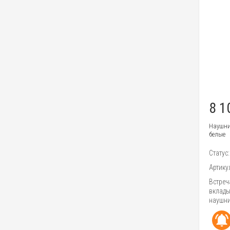
8 1
Наушник
белые
Статус
Артику
Встреч
вклады
наушни