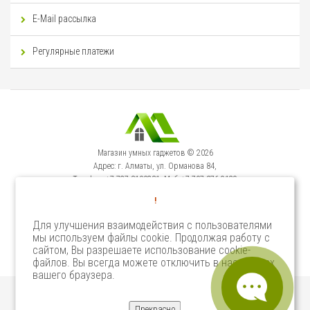
E-Mail рассылка
Регулярные платежи
Магазин умных гаджетов © 2026
Адрес: г. Алматы, ул. Орманова 84,
Телефон: +7-727-3100231, Моб: +7-707-376-9129
Сервисный Центр: г. Алматы, ул. Орманова 84.
!
Телефон +7-727-3540371
Для улучшения взаимодействия с пользователями
мы используем файлы cookie. Продолжая работу с
Select Language
▼
сайтом, Вы разрешаете использование cookie-
файлов. Вы всегда можете отключить в настройках
вашего браузера.
Прекрасно