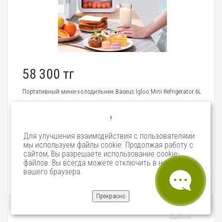
58 300 тг
Портативный мини-холодильник Baseus Igloo Mini Refrigerator 6L
Статус:
Ожидаем поступления
!
Артикул:
6958
Для улучшения взаимодействия с пользователями
в сотрудничестве с Baseus выпустили серию
мы используем файлы cookie. Продолжая работу с
многофункциональных и полезных гаджетов, которы..
сайтом, Вы разрешаете использование cookie-
файлов. Вы всегда можете отключить в настройках
вашего браузера.
Прекрасно